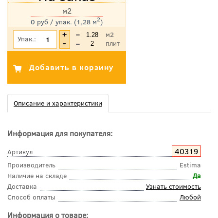
м2
2
0 руб / упак. (1,28 м
)
*Цена указана с учетом НДС
=
м2
Упак.:
=
плит
Описание и характеристики
Информация для покупателя:
40319
Артикул
Производитель
Estima
Наличие на складе
Да
Доставка
Узнать стоимость
Способ оплаты
Любой
Информация о товаре: