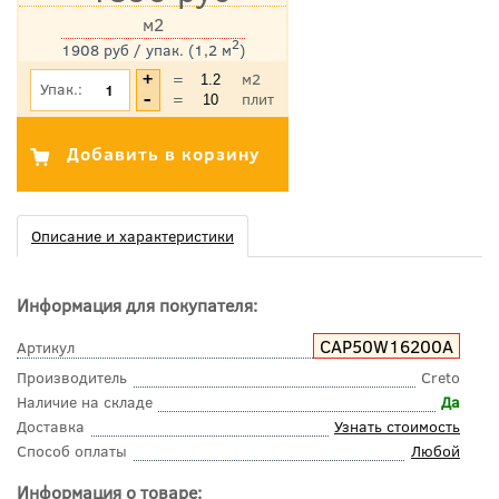
м2
2
1908 руб / упак. (1,2 м
)
*Цена указана с учетом НДС
=
м2
Упак.:
=
плит
Описание и характеристики
Информация для покупателя:
СAP50W16200A
Артикул
Производитель
Creto
Наличие на складе
Да
Доставка
Узнать стоимость
Способ оплаты
Любой
Информация о товаре: