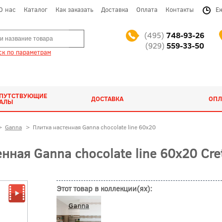
О нас
Каталог
Как заказать
Доставка
Оплата
Контакты
Е
(495)
748-93-26
(929)
559-33-50
к по параметрам
ОПУТСТВУЮЩИЕ
ДОСТАВКА
ОПЛ
ИАЛЫ
>
Ganna
>
Плитка настенная Ganna chocolate line 60x20
ная Ganna chocolate line 60x20 Cre
Этот товар в коллекции(ях):
Ganna