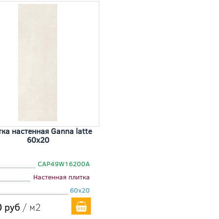
ка настенная Ganna latte
60x20
СAP49W16200A
Настенная плитка
60x20
 руб
/ м2