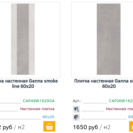
ка настенная Ganna smoke
Плитка настенная Ganna 
line 60x20
60x20
СAP48W16200A
Арт.:
СAP26W162
Настенная плитка
Настенная пл
60x20
6
 руб
/ м2
1650 руб
/ м2