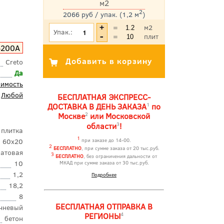
м2
2
2066 руб / упак. (1,2 м
)
*Цена указана с учетом НДС
=
м2
Упак.:
=
плит
200A
Creto
Да
оимость
Любой
БЕСПЛАТНАЯ ЭКСПРЕСС-
1
ДОСТАВКА В ДЕНЬ ЗАКАЗА
по
2
Москве
или Московской
3
области
!
 плитка
1
60x20
при заказе до 14-00.
2
БЕСПЛАТНО
, при сумме заказа от 20 тыс.руб.
атовая
3
БЕСПЛАТНО
, без ограничения дальности от
10
МКАД при сумме заказа от 30 тыс.руб.
1,2
Подробнее
18,2
8
БЕСПЛАТНАЯ ОТПРАВКА В
чневый
4
РЕГИОНЫ
бетон