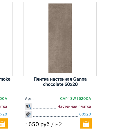
smoke
Плитка настенная Ganna
chocolate 60x20
00A
Арт.:
СAP13W16200A
итка
Настенная плитка
0x20
60x20
1650 руб
/ м2