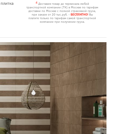
 плитка
4
Доставим товар до терминала любой
транспортной компании (ТК) в Москве по тарифам
доставки по Москве с полной страховкой груза,
при заказе от 20 тыс.руб. -
БЕСПЛАТНО!
Вы
платите только по тарифам самой транспортной
компании при получении груза.