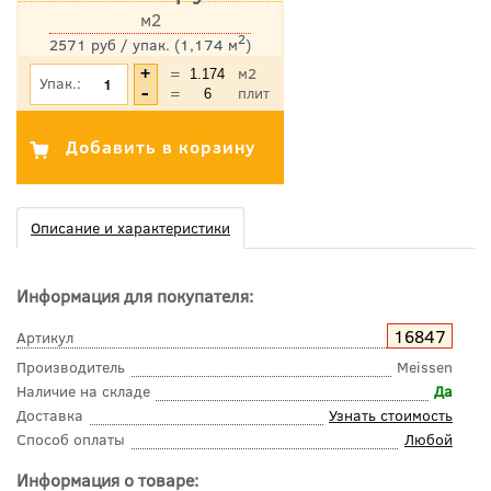
м2
2
2571 руб / упак. (1,174 м
)
*Цена указана с учетом НДС
=
м2
Упак.:
=
плит
Описание и характеристики
Информация для покупателя:
16847
Артикул
Производитель
Meissen
Наличие на складе
Да
Доставка
Узнать стоимость
Способ оплаты
Любой
Информация о товаре: