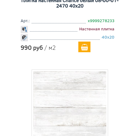
Плитка настенная Chance белый 08-00-01-
2470 40x20
Арт.:
х9999278233
Настенная плитка
40x20
990 руб
/ м2