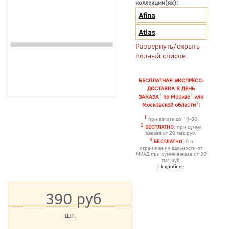
коллекции(ях):
Afina
Atlas
Развернуть/скрыть
полный список
БЕСПЛАТНАЯ ЭКСПРЕСС-
ДОСТАВКА В ДЕНЬ
1
2
ЗАКАЗА
по Москве
или
3
Московской области
!
1
при заказе до 14-00.
2
БЕСПЛАТНО
, при сумме
заказа от 20 тыс.руб.
3
БЕСПЛАТНО
, без
ограничения дальности от
МКАД при сумме заказа от 30
тыс.руб.
Подробнее
390 руб
шт.
*Цена указана с учетом НДС