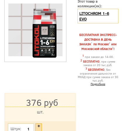
Этот товар в
коллекции(ях):
LITOCHROM 1-6
EVO
БЕСПЛАТНАЯ ЭКСПРЕСС-
ДОСТАВКА В ДЕНЬ
1
2
ЗАКАЗА
по Москве
или
3
Московской области
!
1
при заказе до 14-00.
2
БЕСПЛАТНО
, при сумме
заказа от 20 тыс.руб.
3
БЕСПЛАТНО
, без
ограничения дальности от
МКАД при сумме заказа от 30
тыс.руб.
Подробнее
376 руб
шт.
*Цена указана с учетом НДС
Штук: