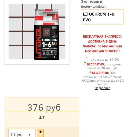
Этот товар в
коллекции(ях):
LITOCHROM 1-6
EVO
БЕСПЛАТНАЯ ЭКСПРЕСС-
ДОСТАВКА В ДЕНЬ
1
2
ЗАКАЗА
по Москве
или
3
Московской области
!
1
при заказе до 14-00.
2
БЕСПЛАТНО
, при сумме
заказа от 20 тыс.руб.
3
БЕСПЛАТНО
, без
ограничения дальности от
МКАД при сумме заказа от 30
тыс.руб.
Подробнее
376 руб
шт.
*Цена указана с учетом НДС
Штук: