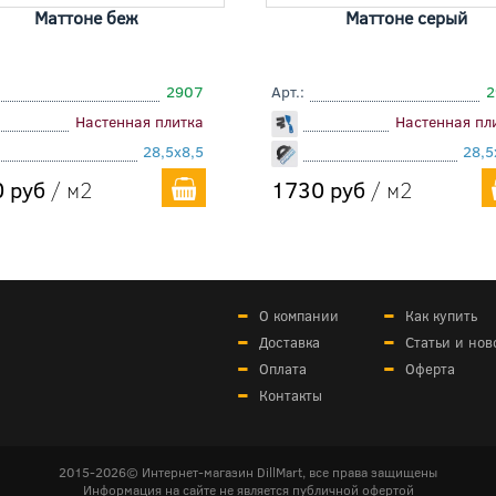
Маттоне беж
Маттоне серый
2907
Арт.:
2
Настенная плитка
Настенная пл
28,5x8,5
28,5
 руб
/ м2
1730 руб
/ м2
О компании
Как купить
Доставка
Статьи и нов
Оплата
Оферта
Контакты
2015-2026© Интернет-магазин DillMart, все права защищены
Информация на сайте не является публичной офертой