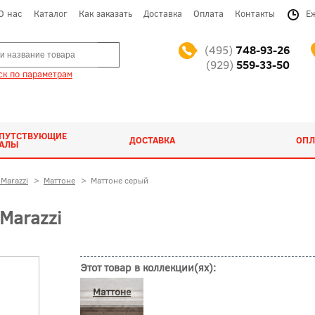
О нас
Каталог
Как заказать
Доставка
Оплата
Контакты
Е
(495)
748-93-26
(929)
559-33-50
к по параметрам
ОПУТСТВУЮЩИЕ
ДОСТАВКА
ОПЛ
ИАЛЫ
Marazzi
>
Маттоне
>
Маттоне серый
Marazzi
Этот товар в коллекции(ях):
Маттоне