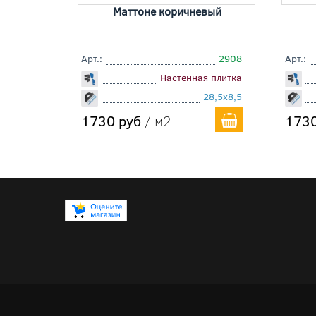
Маттоне коричневый
Арт.:
2908
Арт.:
Настенная плитка
28,5x8,5
1730 руб
/ м2
1730