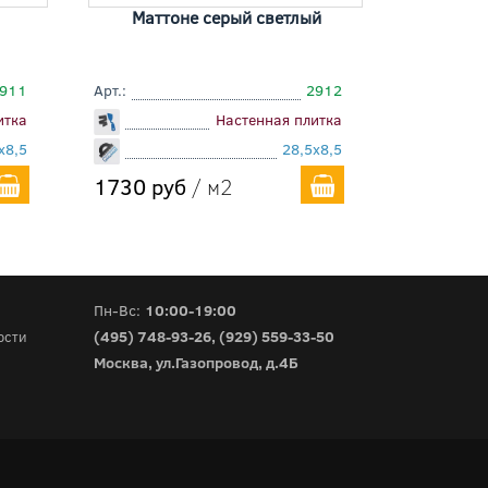
Маттоне серый светлый
911
Арт.:
2912
итка
Настенная плитка
x8,5
28,5x8,5
1730 руб
/ м2
Пн-Вс:
10:00-19:00
(495) 748-93-26
,
(929) 559-33-50
ости
Москва, ул.Газопровод, д.4Б