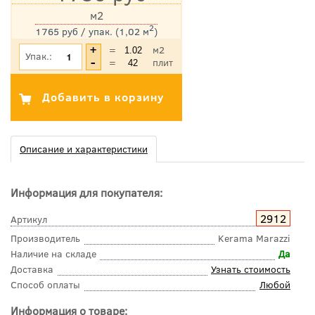
м2
2
1765 руб / упак. (1,02 м
)
*Цена указана с учетом НДС
=
м2
Упак.:
=
плит
Описание и характеристики
Информация для покупателя:
2912
Артикул
Производитель
Kerama Marazzi
Наличие на складе
Да
Доставка
Узнать стоимость
Способ оплаты
Любой
Информация о товаре: