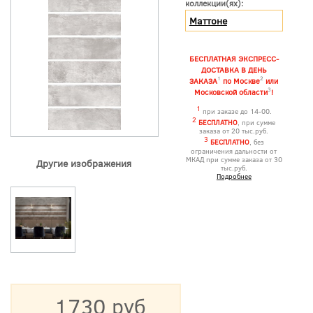
коллекции(ях):
Маттоне
БЕСПЛАТНАЯ ЭКСПРЕСС-
ДОСТАВКА В ДЕНЬ
1
2
ЗАКАЗА
по Москве
или
3
Московской области
!
1
при заказе до 14-00.
2
БЕСПЛАТНО
, при сумме
заказа от 20 тыс.руб.
3
БЕСПЛАТНО
, без
ограничения дальности от
МКАД при сумме заказа от 30
Другие изображения
тыс.руб.
Подробнее
1730 руб