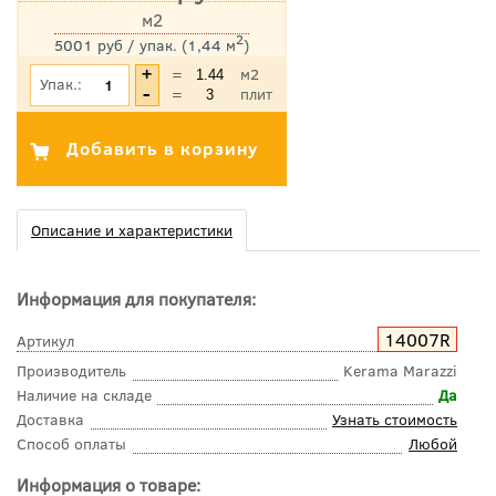
м2
2
5001 руб / упак. (1,44 м
)
*Цена указана с учетом НДС
=
м2
Упак.:
=
плит
Описание и характеристики
Информация для покупателя:
14007R
Артикул
Производитель
Kerama Marazzi
Наличие на складе
Да
Доставка
Узнать стоимость
Способ оплаты
Любой
Информация о товаре: