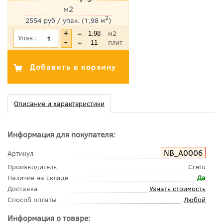
м2
2
2554 руб / упак. (1,98 м
)
*Цена указана с учетом НДС
=
м2
Упак.:
=
плит
Описание и характеристики
Информация для покупателя:
NB_A0006
Артикул
Производитель
Creto
Наличие на складе
Да
Доставка
Узнать стоимость
Способ оплаты
Любой
Информация о товаре: