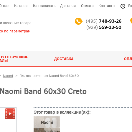
О нас
Каталог
Как заказать
Доставка
Оплата
Контакты
Е
(495)
748-93-26
(929)
559-33-50
к по параметрам
ОПУТСТВУЮЩИЕ
ДОСТАВКА
ОПЛ
ИАЛЫ
>
Naomi
>
Плитка настенная Naomi Band 60x30
Naomi Band 60x30 Creto
Этот товар в коллекции(ях):
Naomi