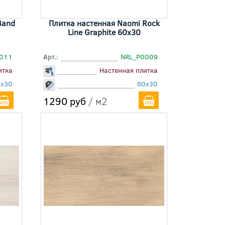
Band
Плитка настенная Naomi Rock
Line Graphite 60x30
011
Арт.:
NRL_P0009
итка
Настенная плитка
0x30
60x30
1290 руб
/ м2