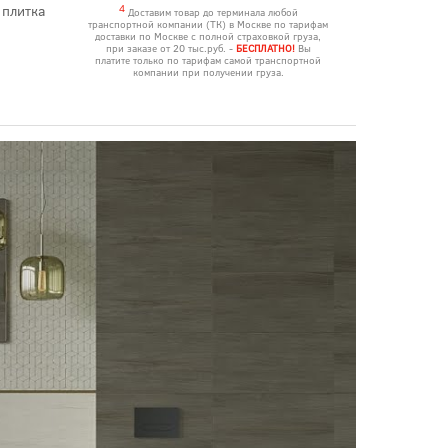
 плитка
4
Доставим товар до терминала любой
транспортной компании (ТК) в Москве по тарифам
доставки по Москве с полной страховкой груза,
при заказе от 20 тыс.руб. -
БЕСПЛАТНО!
Вы
платите только по тарифам самой транспортной
компании при получении груза.