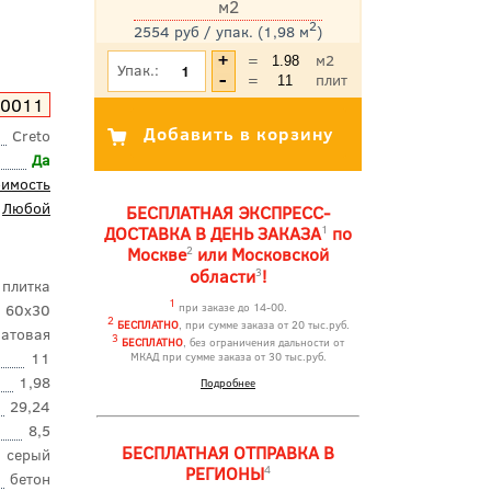
м2
2
2554 руб / упак. (1,98 м
)
*Цена указана с учетом НДС
=
м2
Упак.:
=
плит
A0011
Creto
Да
оимость
Любой
БЕСПЛАТНАЯ ЭКСПРЕСС-
1
ДОСТАВКА В ДЕНЬ ЗАКАЗА
по
2
Москве
или Московской
3
области
!
 плитка
1
60x30
при заказе до 14-00.
2
БЕСПЛАТНО
, при сумме заказа от 20 тыс.руб.
атовая
3
БЕСПЛАТНО
, без ограничения дальности от
11
МКАД при сумме заказа от 30 тыс.руб.
1,98
Подробнее
29,24
8,5
БЕСПЛАТНАЯ ОТПРАВКА В
серый
4
РЕГИОНЫ
бетон