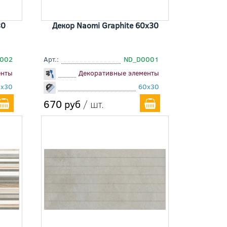
30
Декор Naomi Graphite 60x30
002
Арт.:
ND_D0001
енты
Декоративные элементы
0x30
60x30
670 руб
/ шт.