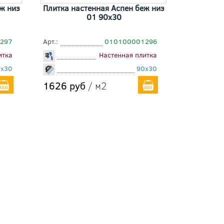
ж низ
Плитка настенная Аспен беж низ
01 90x30
297
Арт.:
010100001296
итка
Настенная плитка
0x30
90x30
1626 руб
/ м2