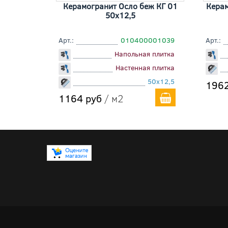
Керамогранит Осло беж КГ 01
Кера
50x12,5
Арт.:
010400001039
Арт.:
Напольная плитка
Настенная плитка
50x12,5
1962
1164 руб
/ м2