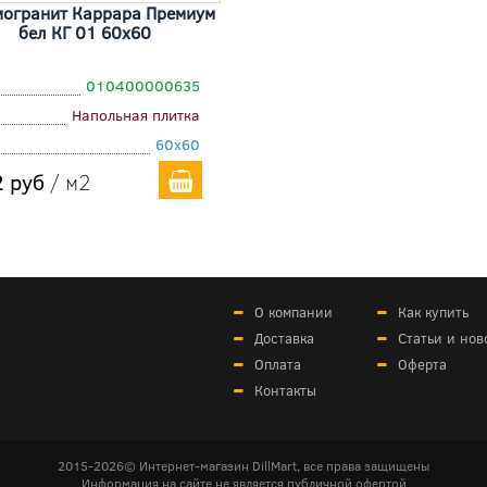
могранит Каррара Премиум
бел КГ 01 60x60
010400000635
Напольная плитка
60x60
 руб
/ м2
О компании
Как купить
Доставка
Статьи и нов
Оплата
Оферта
Контакты
2015-2026© Интернет-магазин DillMart, все права защищены
Информация на сайте не является публичной офертой