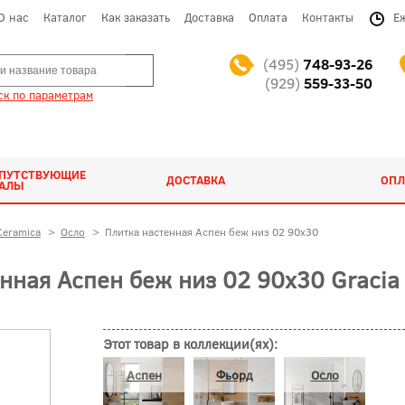
О нас
Каталог
Как заказать
Доставка
Оплата
Контакты
Е
(495)
748-93-26
(929)
559-33-50
к по параметрам
ОПУТСТВУЮЩИЕ
ДОСТАВКА
ОПЛ
ИАЛЫ
Ceramica
>
Осло
>
Плитка настенная Аспен беж низ 02 90x30
ная Аспен беж низ 02 90x30 Gracia
Этот товар в коллекции(ях):
Аспен
Фьорд
Осло