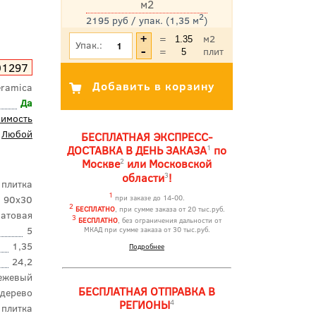
м2
2
2195 руб / упак. (1,35 м
)
*Цена указана с учетом НДС
=
м2
Упак.:
=
плит
01297
eramica
Да
оимость
Любой
БЕСПЛАТНАЯ ЭКСПРЕСС-
1
ДОСТАВКА В ДЕНЬ ЗАКАЗА
по
2
Москве
или Московской
3
области
!
 плитка
1
90x30
при заказе до 14-00.
2
БЕСПЛАТНО
, при сумме заказа от 20 тыс.руб.
атовая
3
БЕСПЛАТНО
, без ограничения дальности от
5
МКАД при сумме заказа от 30 тыс.руб.
1,35
Подробнее
24,2
ежевый
БЕСПЛАТНАЯ ОТПРАВКА В
дерево
4
РЕГИОНЫ
 плитка