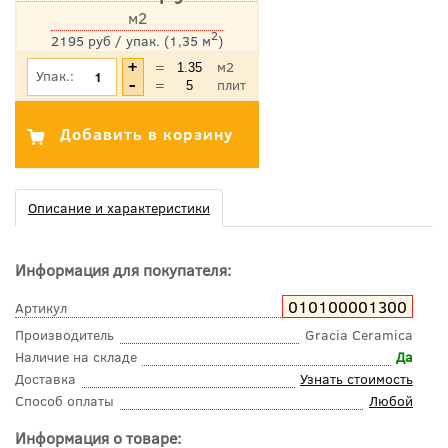
м2
2
2195 руб / упак. (1,35 м
)
*Цена указана с учетом НДС
=
м2
Упак.:
=
плит
Описание и характеристики
Информация для покупателя:
010100001300
Артикул
Производитель
Gracia Ceramica
Наличие на складе
Да
Доставка
Узнать стоимость
Способ оплаты
Любой
Информация о товаре: