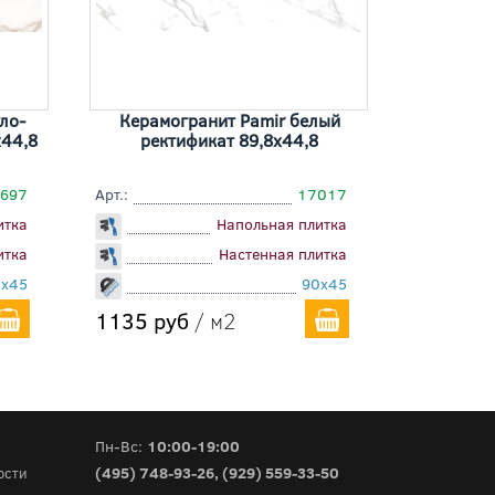
ло-
Керамогранит Pamir белый
x44,8
ректификат 89,8x44,8
697
Арт.:
17017
итка
Напольная плитка
итка
Настенная плитка
0x45
90x45
1135 руб
/ м2
Пн-Вс:
10:00-19:00
(495) 748-93-26
,
(929) 559-33-50
ости