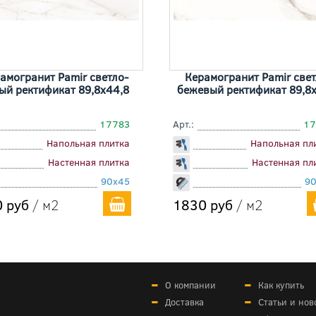
амогранит Pamir светло-
Керамогранит Pamir свет
ый ректификат 89,8x44,8
бежевый ректификат 89,8
17783
Арт.:
17
Напольная плитка
Напольная пл
Настенная плитка
Настенная пл
90x45
9
 руб
/ м2
1830 руб
/ м2
О компании
Как купить
Доставка
Статьи и нов