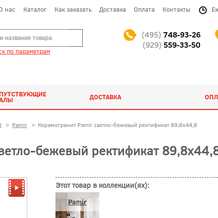
О нас
Каталог
Как заказать
Доставка
Оплата
Контакты
Е
(495)
748-93-26
(929)
559-33-50
к по параметрам
ОПУТСТВУЮЩИЕ
ДОСТАВКА
ОПЛ
ИАЛЫ
t
>
Pamir
>
Керамогранит Pamir светло-бежевый ректификат 89,8x44,8
ветло-бежевый ректификат 89,8x44,8
Этот товар в коллекции(ях):
Pamir