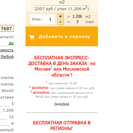
м2
2
2207 руб / упак. (1,206 м
)
*Цена указана с учетом НДС
=
м2
Упак.:
=
плит
17697
ersanit
Да
оимость
Любой
БЕСПЛАТНАЯ ЭКСПРЕСС-
1
ДОСТАВКА В ДЕНЬ ЗАКАЗА
по
2
Москве
или Московской
3
области
!
 плитка
1
 плитка
при заказе до 14-00.
2
БЕСПЛАТНО
, при сумме заказа от 20 тыс.руб.
90x45
3
БЕСПЛАТНО
, без ограничения дальности от
атовая
МКАД при сумме заказа от 30 тыс.руб.
3
Подробнее
1,206
23
БЕСПЛАТНАЯ ОТПРАВКА В
8
4
РЕГИОНЫ
светлый