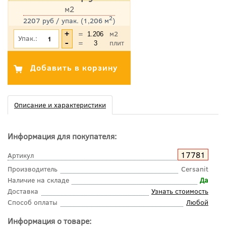
м2
2
2207 руб / упак. (1,206 м
)
*Цена указана с учетом НДС
=
м2
Упак.:
=
плит
Описание и характеристики
Информация для покупателя:
17781
Артикул
Производитель
Cersanit
Наличие на складе
Да
Доставка
Узнать стоимость
Способ оплаты
Любой
Информация о товаре: