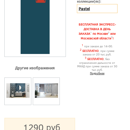
коллекции(ях):
Pastel
БЕСПЛАТНАЯ ЭКСПРЕСС-
ДОСТАВКА В ДЕНЬ
1
2
ЗАКАЗА
по Москве
или
3
Московской области
!
1
при заказе до 14-00.
2
БЕСПЛАТНО
, при сумме
заказа от 20 тыс.руб.
3
БЕСПЛАТНО
, без
ограничения дальности от
МКАД при сумме заказа от 30
Другие изображения
тыс.руб.
Подробнее
1290 руб