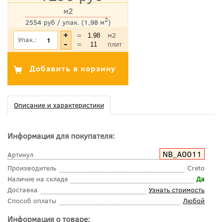
м2
2
2554 руб / упак. (1,98 м
)
*Цена указана с учетом НДС
=
м2
Упак.:
=
плит
Описание и характеристики
Информация для покупателя:
NB_A0011
Артикул
Производитель
Creto
Наличие на складе
Да
Доставка
Узнать стоимость
Способ оплаты
Любой
Информация о товаре: