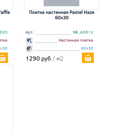
affle
Плитка настенная Pastel Haze
60x30
0023
Арт.:
NB_A0012
итка
Настенная плитка
0x30
60x30
1290 руб
/ м2