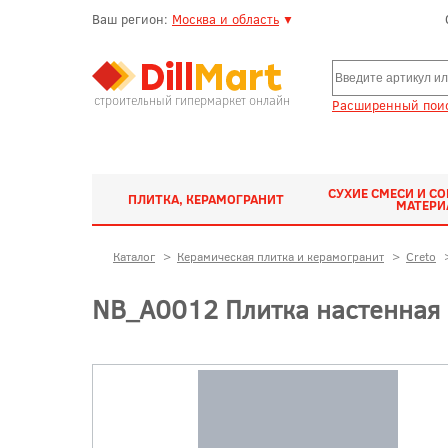
Ваш регион:
Москва и область
▼
строительный гипермаркет онлайн
Расширенный поис
СУХИЕ СМЕСИ И С
ПЛИТКА, КЕРАМОГРАНИТ
МАТЕР
Каталог
>
Керамическая плитка и керамогранит
>
Creto
NB_A0012 Плитка настенная P