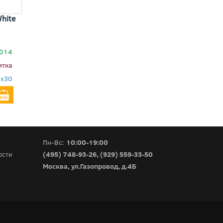
hite
014
итка
0x30
Пн-Вс:
10:00-19:00
(495) 748-93-26
,
(929) 559-33-50
ости
Москва, ул.Газопровод, д.4Б