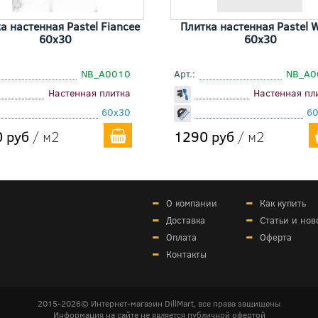
а настенная Pastel Fiancee
Плитка настенная Pastel W
60x30
60x30
NB_A0010
Арт.:
NB_A0
Настенная плитка
Настенная пл
60x30
6
 руб
/ м2
1290 руб
/ м2
О компании
Как купить
Доставка
Статьи и нов
Оплата
Оферта
Контакты
2015-2026© Интернет-магазин DillMart, все права защищены
Информация на сайте не является публичной офертой