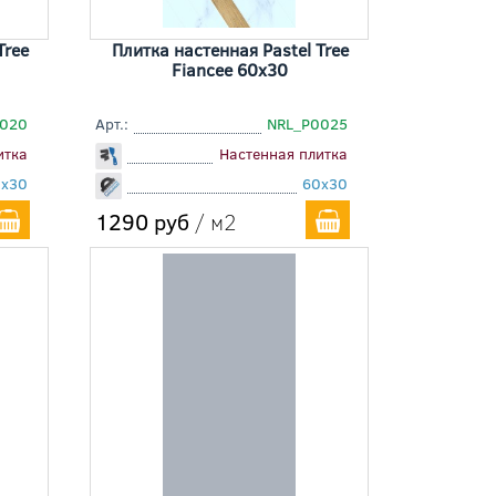
Tree
Плитка настенная Pastel Tree
Fiancee 60x30
0020
Арт.:
NRL_P0025
итка
Настенная плитка
0x30
60x30
1290 руб
/ м2