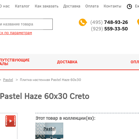
О нас
Каталог
Как заказать
Доставка
Оплата
Контакты
Е
(495)
748-93-26
(929)
559-33-50
к по параметрам
ОПУТСТВУЮЩИЕ
ДОСТАВКА
ОПЛ
ИАЛЫ
>
Pastel
>
Плитка настенная Pastel Haze 60x30
astel Haze 60x30 Creto
Этот товар в коллекции(ях):
Pastel