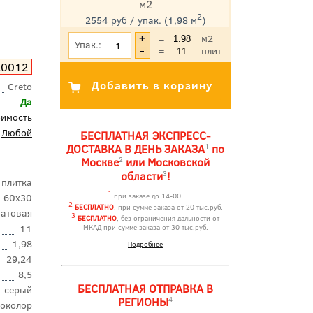
м2
2
2554 руб / упак. (1,98 м
)
*Цена указана с учетом НДС
=
м2
Упак.:
=
плит
A0012
Creto
Да
оимость
Любой
БЕСПЛАТНАЯ ЭКСПРЕСС-
1
ДОСТАВКА В ДЕНЬ ЗАКАЗА
по
2
Москве
или Московской
3
области
!
 плитка
1
60x30
при заказе до 14-00.
2
БЕСПЛАТНО
, при сумме заказа от 20 тыс.руб.
атовая
3
БЕСПЛАТНО
, без ограничения дальности от
11
МКАД при сумме заказа от 30 тыс.руб.
1,98
Подробнее
29,24
8,5
БЕСПЛАТНАЯ ОТПРАВКА В
серый
4
РЕГИОНЫ
околор