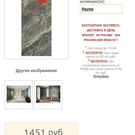
коллекции(ях):
Payne
БЕСПЛАТНАЯ ЭКСПРЕСС-
ДОСТАВКА В ДЕНЬ
1
2
ЗАКАЗА
по Москве
или
3
Московской области
!
1
при заказе до 14-00.
2
БЕСПЛАТНО
, при сумме
заказа от 20 тыс.руб.
3
БЕСПЛАТНО
, без
ограничения дальности от
МКАД при сумме заказа от 30
Другие изображения
тыс.руб.
Подробнее
1451 руб