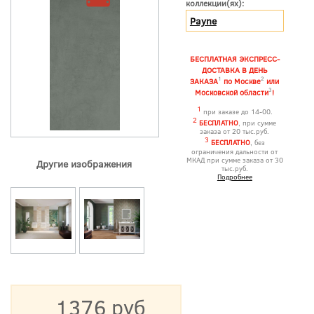
коллекции(ях):
Payne
БЕСПЛАТНАЯ ЭКСПРЕСС-
ДОСТАВКА В ДЕНЬ
1
2
ЗАКАЗА
по Москве
или
3
Московской области
!
1
при заказе до 14-00.
2
БЕСПЛАТНО
, при сумме
заказа от 20 тыс.руб.
3
БЕСПЛАТНО
, без
ограничения дальности от
МКАД при сумме заказа от 30
Другие изображения
тыс.руб.
Подробнее
1376 руб