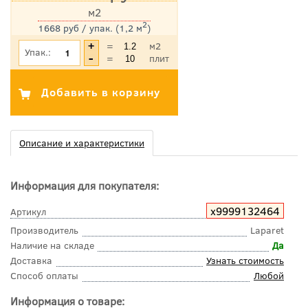
м2
2
1668 руб / упак. (1,2 м
)
*Цена указана с учетом НДС
=
м2
Упак.:
=
плит
Описание и характеристики
Информация для покупателя:
х9999132464
Артикул
Производитель
Laparet
Наличие на складе
Да
Доставка
Узнать стоимость
Способ оплаты
Любой
Информация о товаре: