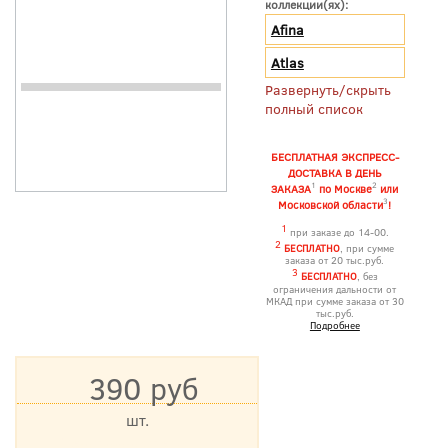
коллекции(ях):
Afina
Atlas
Развернуть/скрыть
полный список
БЕСПЛАТНАЯ ЭКСПРЕСС-
ДОСТАВКА В ДЕНЬ
1
2
ЗАКАЗА
по Москве
или
3
Московской области
!
1
при заказе до 14-00.
2
БЕСПЛАТНО
, при сумме
заказа от 20 тыс.руб.
3
БЕСПЛАТНО
, без
ограничения дальности от
МКАД при сумме заказа от 30
тыс.руб.
Подробнее
390 руб
шт.
*Цена указана с учетом НДС