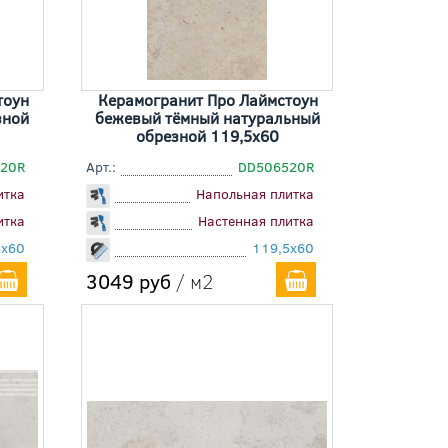
тоун
Керамогранит Про Лаймстоун
зной
бежевый тёмный натуральный
обрезной 119,5x60
20R
Арт.:
DD506520R
итка
Напольная плитка
итка
Настенная плитка
5x60
119,5x60
3049 руб
/ м2