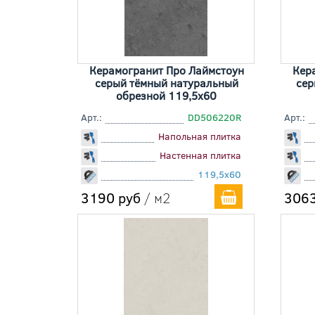
Керамогранит Про Лаймстоун
Кер
серый тёмный натуральный
сер
обрезной 119,5x60
Арт.:
DD506220R
Арт.:
Напольная плитка
Настенная плитка
119,5x60
3190 руб
/ м2
3063