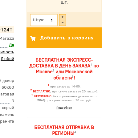
шт.
*Цена указана с учетом НДС
Штук:
D124T
Marazzi
Да
оимость
Любой
БЕСПЛАТНАЯ ЭКСПРЕСС-
1
ДОСТАВКА В ДЕНЬ ЗАКАЗА
по
2
Москве
или Московской
3
области
!
 декор
1
60x60
при заказе до 14-00.
2
БЕСПЛАТНО
, при сумме заказа от 20 тыс.руб.
атовая
3
БЕСПЛАТНО
, без ограничения дальности от
9
МКАД при сумме заказа от 30 тыс.руб.
серый
Подробнее
камень
гранита
БЕСПЛАТНАЯ ОТПРАВКА В
4
РЕГИОНЫ