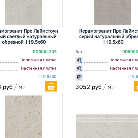
амогранит Про Лаймстоун
Керамогранит Про Лаймс
ый светлый натуральный
серый натуральный обре
обрезной 119,5x60
119,5x60
DD506420R
Арт.:
DD5063
Напольная плитка
Напольная пл
Настенная плитка
Настенная пл
119,5x60
119,
 руб
/ м2
3052 руб
/ м2