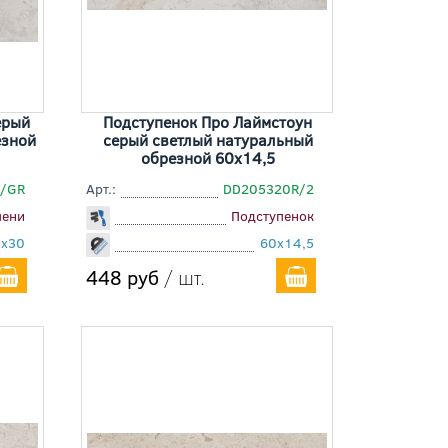
ерый
Подступенок Про Лаймстоун
езной
серый светлый натуральный
обрезной 60x14,5
/GR
Арт.:
DD205320R/2
пени
Подступенок
0x30
60x14,5
448 руб
/ шт.