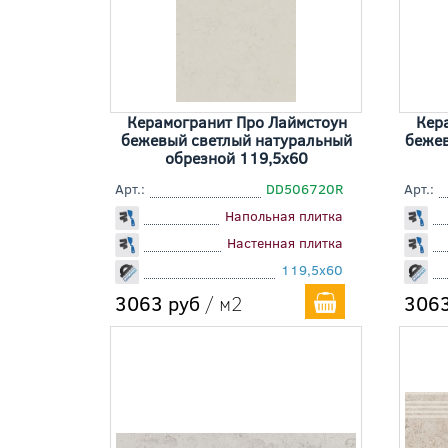
Керамогранит Про Лаймстоун
Кер
бежевый светлый натуральный
беже
обрезной 119,5x60
Арт.:
DD506720R
Арт.:
Напольная плитка
Настенная плитка
119,5x60
3063 руб
/ м2
3063