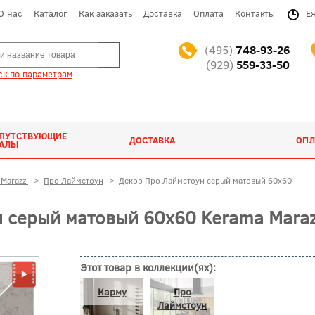
О нас
Каталог
Как заказать
Доставка
Оплата
Контакты
Е
(495)
748-93-26
(929)
559-33-50
к по параметрам
ОПУТСТВУЮЩИЕ
ДОСТАВКА
ОПЛ
ИАЛЫ
Marazzi
>
Про Лаймстоун
>
Декор Про Лаймстоун серый матовый 60x60
 серый матовый 60x60 Kerama Maraz
Этот товар в коллекции(ях):
Карму
Про
Лаймстоун