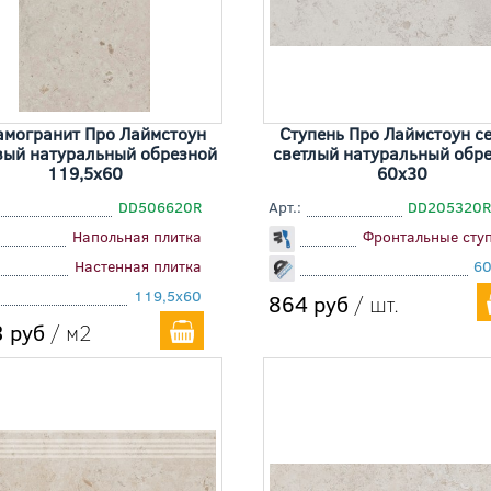
амогранит Про Лаймстоун
Ступень Про Лаймстоун с
вый натуральный обрезной
светлый натуральный обр
119,5x60
60x30
DD506620R
Арт.:
DD205320R
Напольная плитка
Фронтальные сту
Настенная плитка
6
119,5x60
864 руб
/ шт.
 руб
/ м2