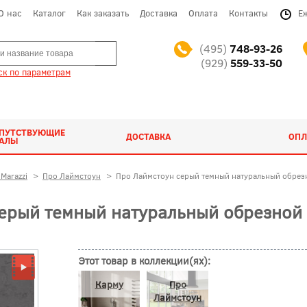
О нас
Каталог
Как заказать
Доставка
Оплата
Контакты
Е
(495)
748-93-26
(929)
559-33-50
к по параметрам
ОПУТСТВУЮЩИЕ
ДОСТАВКА
ОПЛ
ИАЛЫ
Marazzi
>
Про Лаймстоун
>
Про Лаймстоун серый темный натуральный обрез
ерый темный натуральный обрезной 
Этот товар в коллекции(ях):
Карму
Про
Лаймстоун