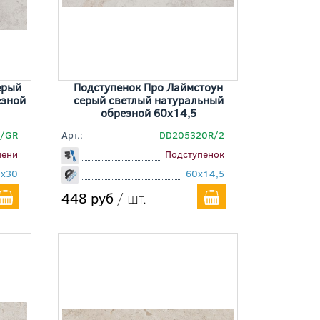
ерый
Подступенок Про Лаймстоун
езной
серый светлый натуральный
обрезной 60x14,5
/GR
Арт.:
DD205320R/2
пени
Подступенок
0x30
60x14,5
448 руб
/ шт.