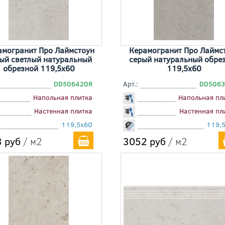
амогранит Про Лаймстоун
Керамогранит Про Лаймс
ый светлый натуральный
серый натуральный обре
обрезной 119,5x60
119,5x60
DD506420R
Арт.:
DD5063
Напольная плитка
Напольная пл
Настенная плитка
Настенная пл
119,5x60
119,
 руб
/ м2
3052 руб
/ м2