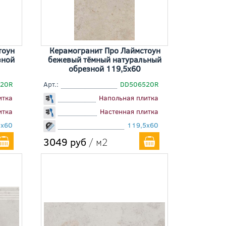
тоун
Керамогранит Про Лаймстоун
зной
бежевый тёмный натуральный
обрезной 119,5x60
20R
Арт.:
DD506520R
итка
Напольная плитка
итка
Настенная плитка
5x60
119,5x60
3049 руб
/ м2