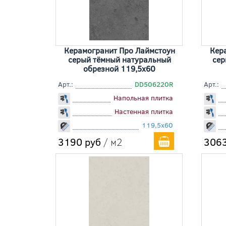
Керамогранит Про Лаймстоун
Кер
серый тёмный натуральный
сер
обрезной 119,5x60
Арт.:
DD506220R
Арт.:
Напольная плитка
Настенная плитка
119,5x60
3190 руб
/ м2
3063