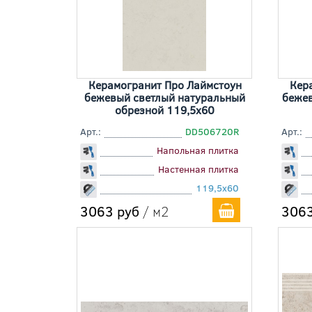
Керамогранит Про Лаймстоун
Кер
бежевый светлый натуральный
беже
обрезной 119,5x60
Арт.:
DD506720R
Арт.:
Напольная плитка
Настенная плитка
119,5x60
3063 руб
/ м2
3063