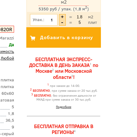
м2
2
5350 руб / упак. (1,8 м
)
*Цена указана с учетом НДС
=
м2
Упак.:
=
плит
0820R
Marazzi
Да
оимость
Любой
БЕСПЛАТНАЯ ЭКСПРЕСС-
1
ДОСТАВКА В ДЕНЬ ЗАКАЗА
по
2
Москве
или Московской
3
области
!
 плитка
1
 плитка
при заказе до 14-00.
2
БЕСПЛАТНО
, при сумме заказа от 20 тыс.руб.
60x60
3
БЕСПЛАТНО
, без ограничения дальности от
атовая
МКАД при сумме заказа от 30 тыс.руб.
5
Подробнее
1,8
36,5
БЕСПЛАТНАЯ ОТПРАВКА В
9
4
РЕГИОНЫ
о-серый