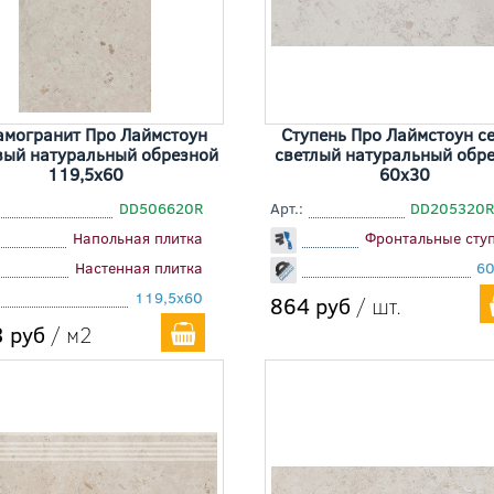
амогранит Про Лаймстоун
Ступень Про Лаймстоун с
вый натуральный обрезной
светлый натуральный обр
119,5x60
60x30
DD506620R
Арт.:
DD205320R
Напольная плитка
Фронтальные сту
Настенная плитка
6
119,5x60
864 руб
/ шт.
 руб
/ м2