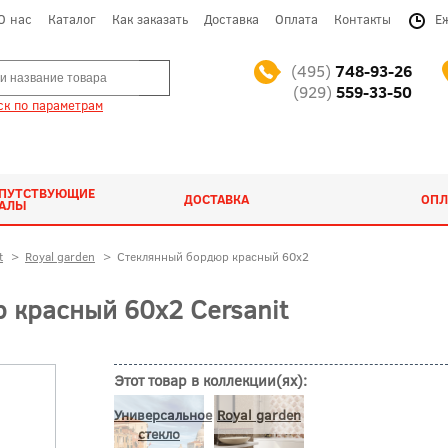
О нас
Каталог
Как заказать
Доставка
Оплата
Контакты
Е
(495)
748-93-26
(929)
559-33-50
к по параметрам
ОПУТСТВУЮЩИЕ
ДОСТАВКА
ОПЛ
ИАЛЫ
t
>
Royal garden
>
Стеклянный бордюр красный 60x2
 красный 60x2 Cersanit
Этот товар в коллекции(ях):
Универсальное
Royal garden
стекло