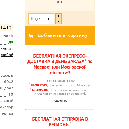
шт.
*Цена указана с учетом НДС
Штук:
1L412
ersanit
Да
оимость
Любой
БЕСПЛАТНАЯ ЭКСПРЕСС-
1
ДОСТАВКА В ДЕНЬ ЗАКАЗА
по
2
Москве
или Московской
3
области
!
ордюры
1
60x2
при заказе до 14-00.
2
БЕСПЛАТНО
, при сумме заказа от 20 тыс.руб.
янцевая
3
БЕСПЛАТНО
, без ограничения дальности от
10
МКАД при сумме заказа от 30 тыс.руб.
расный
Подробнее
околор
 плитка
БЕСПЛАТНАЯ ОТПРАВКА В
4
РЕГИОНЫ