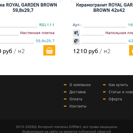
ка ROYAL GARDEN BROWN
Керамогранит ROYAL GA
59,8x29,7
BROWN 42x42
RGL111
Арт.:
16
Настенная плитка
Напольная пл
59,8x29,7
4
 руб
/ м2
1210 руб
/ м2
О компании
Как купить
Доставка
Статьи и нов
Оплата
Оферта
Контакты
2015-2026© Интернет-магазин DillMart, все права защищены
Информация на сайте не является публичной офертой