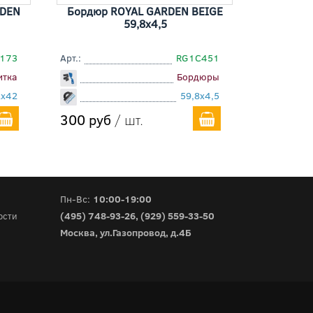
RDEN
Бордюр ROYAL GARDEN BEIGE
59,8x4,5
173
Арт.:
RG1C451
итка
Бордюры
2x42
59,8x4,5
300 руб
/ шт.
Пн-Вс:
10:00-19:00
(495) 748-93-26
,
(929) 559-33-50
ости
Москва, ул.Газопровод, д.4Б