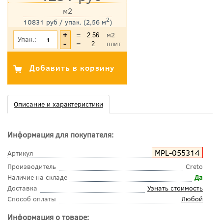
м2
2
10831 руб / упак. (2,56 м
)
*Цена указана с учетом НДС
=
м2
Упак.:
=
плит
Описание и характеристики
Информация для покупателя:
MPL-055314
Артикул
Производитель
Creto
Наличие на складе
Да
Доставка
Узнать стоимость
Способ оплаты
Любой
Информация о товаре: