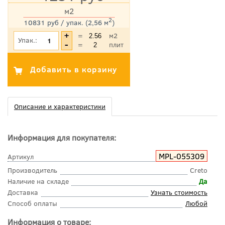
м2
2
10831 руб / упак. (2,56 м
)
*Цена указана с учетом НДС
=
м2
Упак.:
=
плит
Описание и характеристики
Информация для покупателя:
MPL-055309
Артикул
Производитель
Creto
Наличие на складе
Да
Доставка
Узнать стоимость
Способ оплаты
Любой
Информация о товаре: