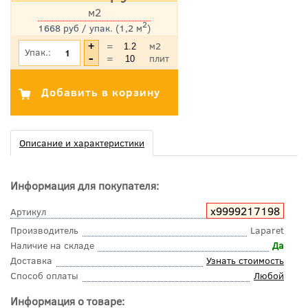
м2
2
1668 руб / упак. (1,2 м
)
*Цена указана с учетом НДС
=
м2
Упак.:
=
плит
Описание и характеристики
Информация для покупателя:
х9999217198
Артикул
Производитель
Laparet
Наличие на складе
Да
Доставка
Узнать стоимость
Способ оплаты
Любой
Информация о товаре: