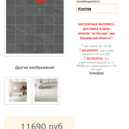
коллекции(ях):
Контеа
БЕСПЛАТНАЯ ЭКСПРЕСС-
ДОСТАВКА В ДЕНЬ
1
2
ЗАКАЗА
по Москве
или
3
Московской области
!
1
при заказе до 14-00.
2
БЕСПЛАТНО
, при сумме
заказа от 20 тыс.руб.
3
БЕСПЛАТНО
, без
ограничения дальности от
МКАД при сумме заказа от 30
Другие изображения
тыс.руб.
Подробнее
11690 руб