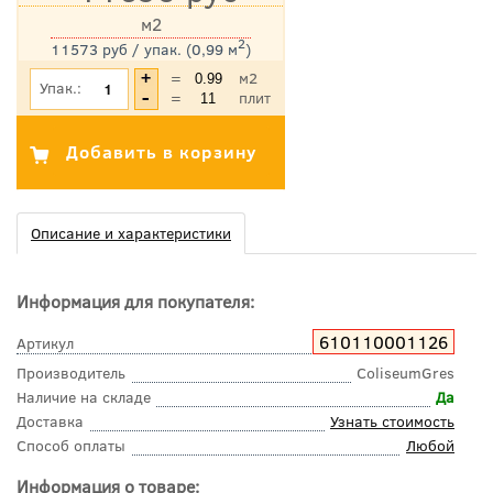
м2
2
11573 руб / упак. (0,99 м
)
*Цена указана с учетом НДС
=
м2
Упак.:
=
плит
Описание и характеристики
Информация для покупателя:
610110001126
Артикул
Производитель
ColiseumGres
Наличие на складе
Да
Доставка
Узнать стоимость
Способ оплаты
Любой
Информация о товаре: