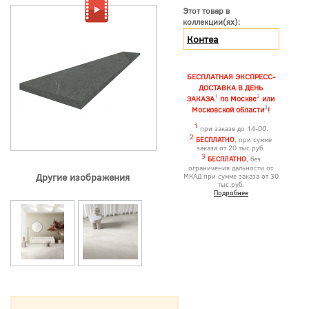
Этот товар в
коллекции(ях):
Контеа
БЕСПЛАТНАЯ ЭКСПРЕСС-
ДОСТАВКА В ДЕНЬ
1
2
ЗАКАЗА
по Москве
или
3
Московской области
!
1
при заказе до 14-00.
2
БЕСПЛАТНО
, при сумме
заказа от 20 тыс.руб.
3
БЕСПЛАТНО
, без
ограничения дальности от
Другие изображения
МКАД при сумме заказа от 30
тыс.руб.
Подробнее