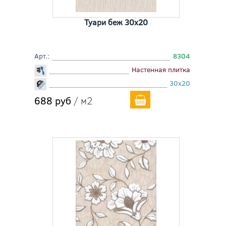
Туари беж 30x20
Арт.:
8304
Настенная плитка
30x20
688 руб
/ м2