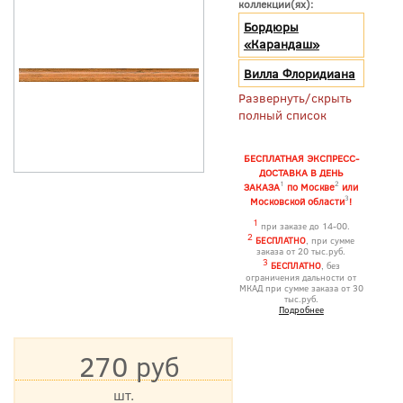
коллекции(ях):
Бордюры
«Карандаш»
Вилла Флоридиана
Развернуть/скрыть
полный список
БЕСПЛАТНАЯ ЭКСПРЕСС-
ДОСТАВКА В ДЕНЬ
1
2
ЗАКАЗА
по Москве
или
3
Московской области
!
1
при заказе до 14-00.
2
БЕСПЛАТНО
, при сумме
заказа от 20 тыс.руб.
3
БЕСПЛАТНО
, без
ограничения дальности от
МКАД при сумме заказа от 30
тыс.руб.
Подробнее
270 руб
шт.