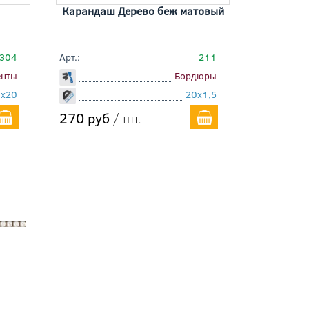
Карандаш Дерево беж матовый
8304
Арт.:
211
енты
Бордюры
0x20
20x1,5
270 руб
/ шт.