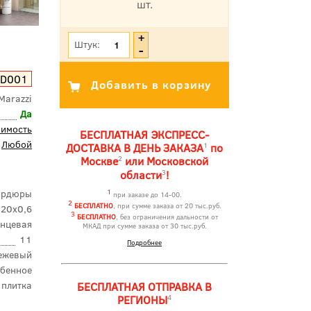
шт.
*Цена указана с учетом НДС
Штук:
D001
Marazzi
Да
оимость
БЕСПЛАТНАЯ ЭКСПРЕСС-
Любой
1
ДОСТАВКА В ДЕНЬ ЗАКАЗА
по
2
Москве
или Московской
3
области
!
ордюры
1
при заказе до 14-00.
2
БЕСПЛАТНО
, при сумме заказа от 20 тыс.руб.
20x0,6
3
БЕСПЛАТНО
, без ограничения дальности от
янцевая
МКАД при сумме заказа от 30 тыс.руб.
11
Подробнее
ежевый
бенное
 плитка
БЕСПЛАТНАЯ ОТПРАВКА В
4
РЕГИОНЫ