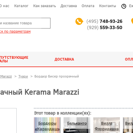
О нас
Каталог
Как заказать
Доставка
Оплата
Контакты
Е
(495)
748-93-26
(929)
559-33-50
к по параметрам
ОПУТСТВУЮЩИЕ
ДОСТАВКА
ОПЛ
ИАЛЫ
Marazzi
>
Туари
>
Бордюр Бисер прозрачный
ачный Kerama Marazzi
Этот товар в коллекции(ях):
Бордюры
Бельканто
Вилла
Вил
«Карандаш»
Флоридиана