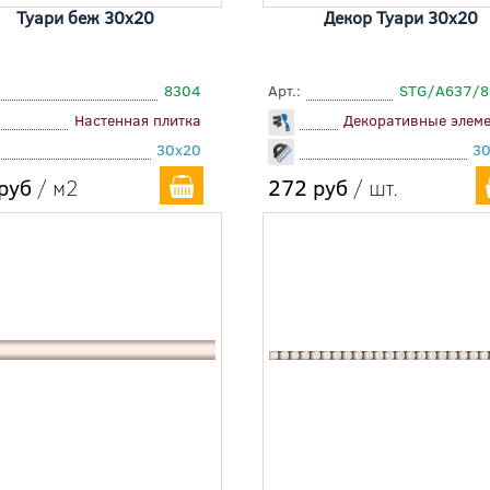
Туари беж 30x20
Декор Туари 30x20
8304
Арт.:
STG/A637/
Настенная плитка
Декоративные элем
30x20
3
руб
/ м2
272 руб
/ шт.