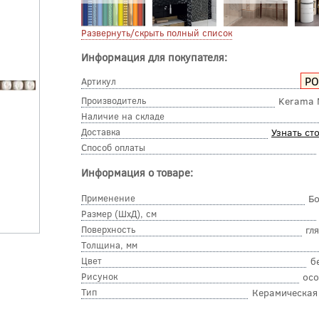
Развернуть/скрыть полный список
Информация для покупателя:
PO
Артикул
Производитель
Kerama 
Наличие на складе
Доставка
Узнать ст
Способ оплаты
Информация о товаре:
Применение
Б
Размер (ШхД), см
Поверхность
гл
Толщина, мм
Цвет
б
Рисунок
осо
Тип
Керамическая