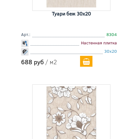
Туари беж 30x20
Арт.:
8304
Настенная плитка
30x20
688 руб
/ м2