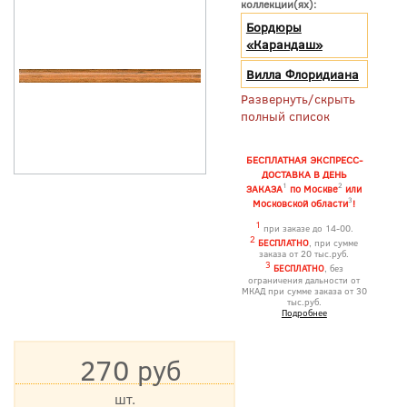
коллекции(ях):
Бордюры
«Карандаш»
Вилла Флоридиана
Развернуть/скрыть
полный список
БЕСПЛАТНАЯ ЭКСПРЕСС-
ДОСТАВКА В ДЕНЬ
1
2
ЗАКАЗА
по Москве
или
3
Московской области
!
1
при заказе до 14-00.
2
БЕСПЛАТНО
, при сумме
заказа от 20 тыс.руб.
3
БЕСПЛАТНО
, без
ограничения дальности от
МКАД при сумме заказа от 30
тыс.руб.
Подробнее
270 руб
шт.