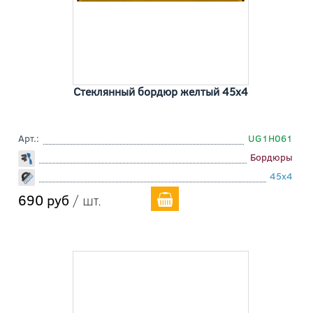
Стеклянный бордюр желтый 45x4
Арт.:
UG1H061
Бордюры
45x4
690 руб
/ шт.