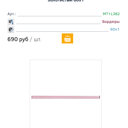
Арт.:
MT1L382
Бордюры
60x1
690 руб
/ шт.