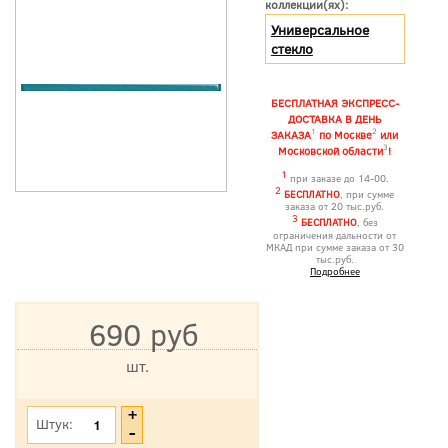
коллекции(ях):
Универсальное
стекло
БЕСПЛАТНАЯ ЭКСПРЕСС-
ДОСТАВКА В ДЕНЬ
1
2
ЗАКАЗА
по Москве
или
3
Московской области
!
1
при заказе до 14-00.
2
БЕСПЛАТНО
, при сумме
заказа от 20 тыс.руб.
3
БЕСПЛАТНО
, без
ограничения дальности от
МКАД при сумме заказа от 30
тыс.руб.
Подробнее
690 руб
шт.
*Цена указана с учетом НДС
Штук: