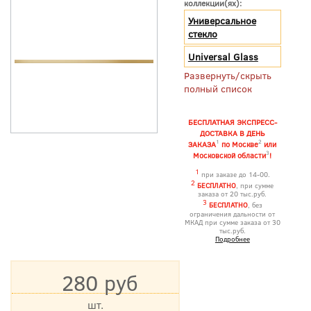
коллекции(ях):
Универсальное
стекло
Universal Glass
Развернуть/скрыть
полный список
БЕСПЛАТНАЯ ЭКСПРЕСС-
ДОСТАВКА В ДЕНЬ
1
2
ЗАКАЗА
по Москве
или
3
Московской области
!
1
при заказе до 14-00.
2
БЕСПЛАТНО
, при сумме
заказа от 20 тыс.руб.
3
БЕСПЛАТНО
, без
ограничения дальности от
МКАД при сумме заказа от 30
тыс.руб.
Подробнее
280 руб
шт.