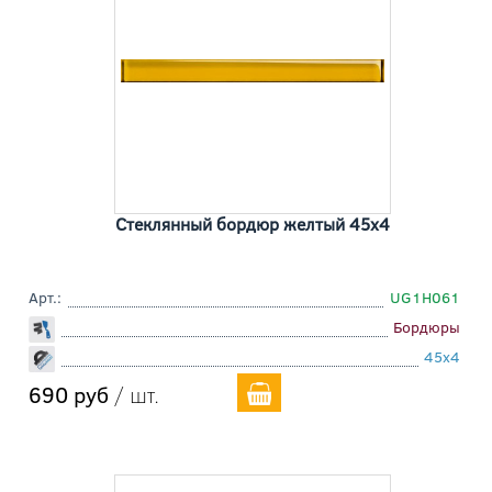
Стеклянный бордюр желтый 45x4
Арт.:
UG1H061
Бордюры
45x4
690 руб
/ шт.