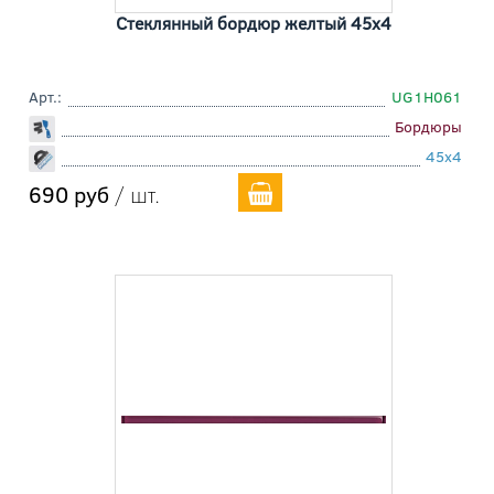
Стеклянный бордюр желтый 45x4
Арт.:
UG1H061
Бордюры
45x4
690 руб
/ шт.