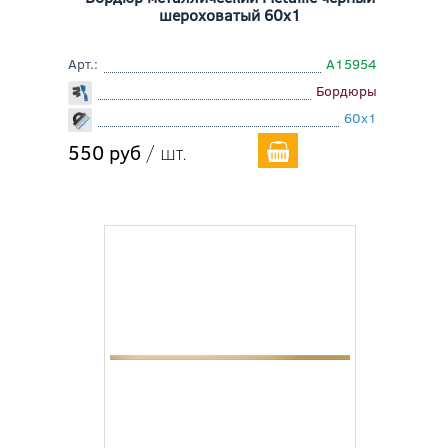
шероховатый 60x1
Арт.:
A15954
Бордюры
60x1
550 руб
/ шт.