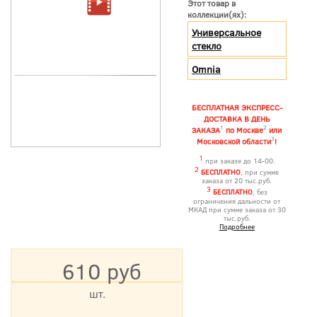
Этот товар в
коллекции(ях):
Универсальное
стекло
Omnia
БЕСПЛАТНАЯ ЭКСПРЕСС-
ДОСТАВКА В ДЕНЬ
1
2
ЗАКАЗА
по Москве
или
3
Московской области
!
1
при заказе до 14-00.
2
БЕСПЛАТНО
, при сумме
заказа от 20 тыс.руб.
3
БЕСПЛАТНО
, без
ограничения дальности от
МКАД при сумме заказа от 30
тыс.руб.
Подробнее
610 руб
шт.
*Цена указана с учетом НДС