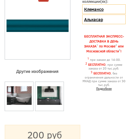
коллекции(ях):
Клемансо
Алькасар
БЕСПЛАТНАЯ ЭКСПРЕСС-
ДОСТАВКА В ДЕНЬ
1
2
ЗАКАЗА
по Москве
или
3
Московской области
!
1
при заказе до 14-00.
2
БЕСПЛАТНО
, при сумме
заказа от 20 тыс.руб.
Другие изображения
3
БЕСПЛАТНО
, без
ограничения дальности от
МКАД при сумме заказа от 30
тыс.руб.
Подробнее
200 руб