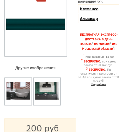
коллекции(ях):
Клемансо
Алькасар
БЕСПЛАТНАЯ ЭКСПРЕСС-
ДОСТАВКА В ДЕНЬ
1
2
ЗАКАЗА
по Москве
или
3
Московской области
!
1
при заказе до 14-00.
2
БЕСПЛАТНО
, при сумме
заказа от 20 тыс.руб.
Другие изображения
3
БЕСПЛАТНО
, без
ограничения дальности от
МКАД при сумме заказа от 30
тыс.руб.
Подробнее
200 руб