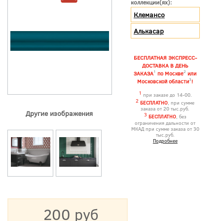
коллекции(ях):
Клемансо
Алькасар
БЕСПЛАТНАЯ ЭКСПРЕСС-
ДОСТАВКА В ДЕНЬ
1
2
ЗАКАЗА
по Москве
или
3
Московской области
!
1
при заказе до 14-00.
2
БЕСПЛАТНО
, при сумме
заказа от 20 тыс.руб.
Другие изображения
3
БЕСПЛАТНО
, без
ограничения дальности от
МКАД при сумме заказа от 30
тыс.руб.
Подробнее
200 руб