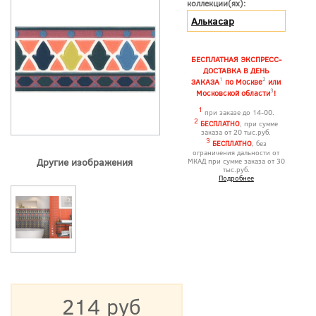
коллекции(ях):
Алькасар
БЕСПЛАТНАЯ ЭКСПРЕСС-
ДОСТАВКА В ДЕНЬ
1
2
ЗАКАЗА
по Москве
или
3
Московской области
!
1
при заказе до 14-00.
2
БЕСПЛАТНО
, при сумме
заказа от 20 тыс.руб.
3
БЕСПЛАТНО
, без
ограничения дальности от
Другие изображения
МКАД при сумме заказа от 30
тыс.руб.
Подробнее
214 руб