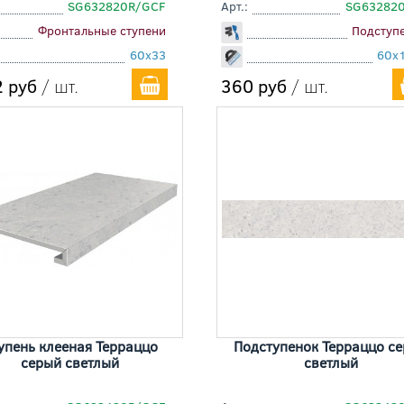
SG632820R/GCF
Арт.:
SG63282
Фронтальные ступени
Подступ
60x33
60x
 руб
/ шт.
360 руб
/ шт.
упень клееная Терраццо
Подступенок Терраццо с
серый светлый
светлый