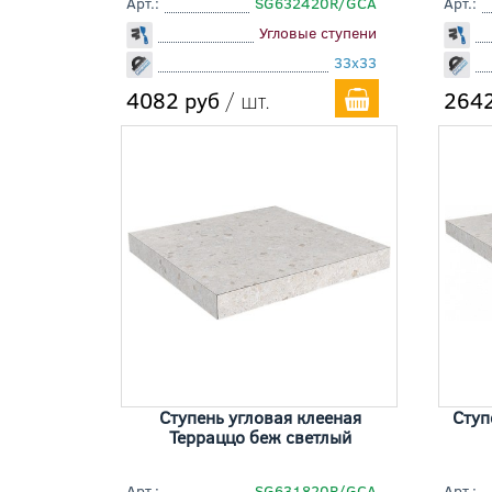
Арт.:
SG632420R/GCA
Арт.:
Угловые ступени
33x33
4082 руб
/ шт.
2642
Ступень угловая клееная
Ступ
Терраццо беж светлый
Арт.:
SG631820R/GCA
Арт.: