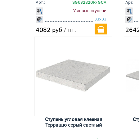
Арт.:
SG632820R/GCA
Арт.:
Угловые ступени
33x33
4082 руб
/ шт.
2642
Ступень угловая клееная
Ст
Терраццо серый светлый