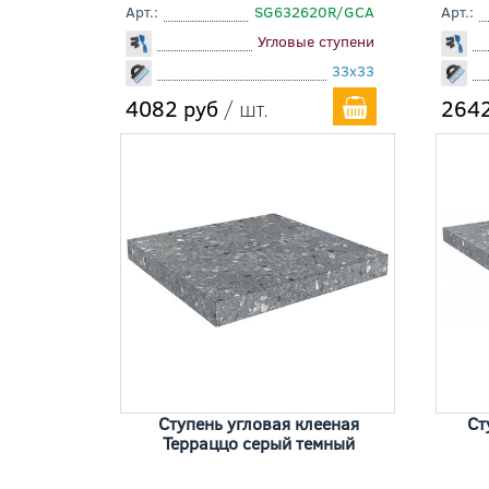
Арт.:
SG632620R/GCA
Арт.:
Угловые ступени
33x33
4082 руб
/ шт.
2642
Ступень угловая клееная
Ст
Терраццо серый темный