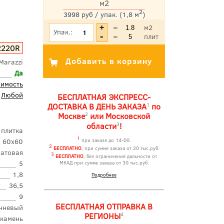
м2
2
3998 руб / упак. (1,8 м
)
*Цена указана с учетом НДС
=
м2
Упак.:
=
плит
2220R
Marazzi
Да
оимость
Любой
БЕСПЛАТНАЯ ЭКСПРЕСС-
1
ДОСТАВКА В ДЕНЬ ЗАКАЗА
по
2
Москве
или Московской
3
области
!
 плитка
1
60x60
при заказе до 14-00.
2
БЕСПЛАТНО
, при сумме заказа от 20 тыс.руб.
атовая
3
БЕСПЛАТНО
, без ограничения дальности от
5
МКАД при сумме заказа от 30 тыс.руб.
1,8
Подробнее
36,5
9
БЕСПЛАТНАЯ ОТПРАВКА В
чневый
4
РЕГИОНЫ
камень