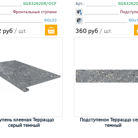
SG632620R/GCF
Арт.:
SG63262
Фронтальные ступени
Подступ
60x33
60x
 руб
/ шт.
360 руб
/ шт.
упень клееная Терраццо
Подступенок Терраццо с
серый темный
темный