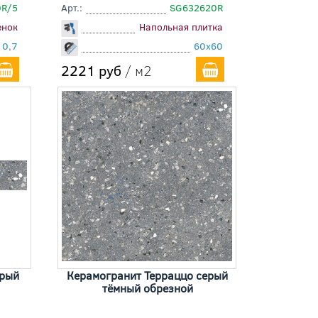
0R/5
Арт.:
SG632620R
енок
Напольная плитка
10,7
60x60
2221 руб
/ м2
ерый
Керамогранит Терраццо серый
тёмный обрезной