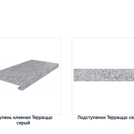
упень клееная Терраццо
Подступенок Терраццо с
серый