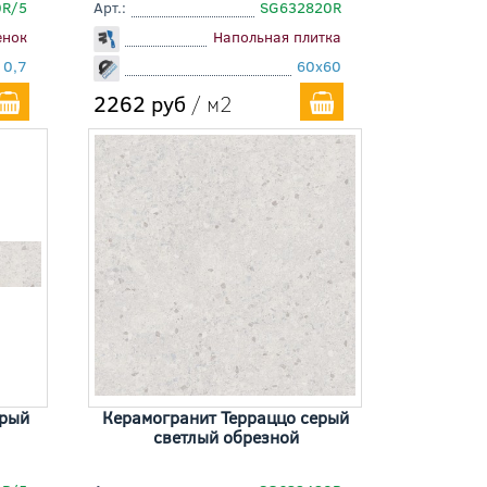
0R/5
Арт.:
SG632820R
енок
Напольная плитка
10,7
60x60
2262 руб
/ м2
ерый
Керамогранит Терраццо серый
светлый обрезной