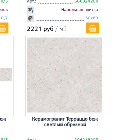
0R/5
Арт.:
SG632420R
енок
Напольная плитка
10,7
60x60
2221 руб
/ м2
беж
Керамогранит Терраццо беж
светлый обрезной
0R/5
Арт.:
SG631820R