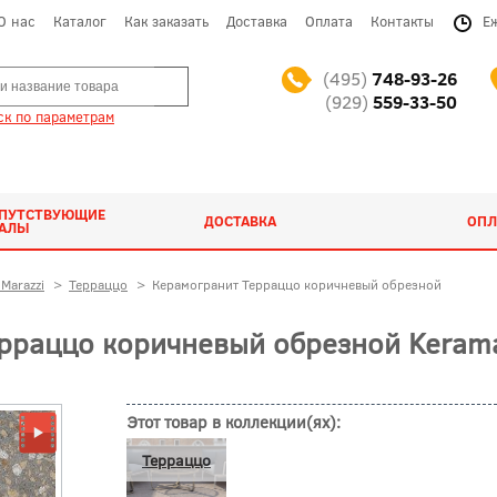
О нас
Каталог
Как заказать
Доставка
Оплата
Контакты
Е
(495)
748-93-26
(929)
559-33-50
к по параметрам
ОПУТСТВУЮЩИЕ
ДОСТАВКА
ОПЛ
ИАЛЫ
Marazzi
>
Терраццо
>
Керамогранит Терраццо коричневый обрезной
рраццо коричневый обрезной Kerama
Этот товар в коллекции(ях):
Терраццо