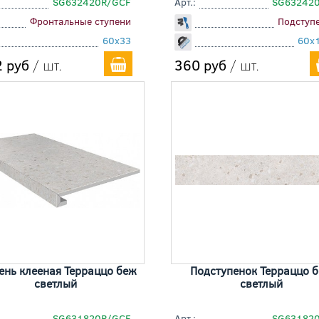
SG632420R/GCF
Арт.:
SG63242
Фронтальные ступени
Подступ
60x33
60x
 руб
/ шт.
360 руб
/ шт.
ень клееная Терраццо беж
Подступенок Терраццо 
светлый
светлый
SG631820R/GCF
Арт.:
SG63182