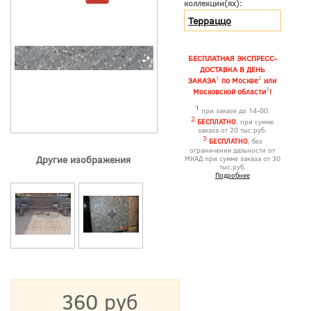
коллекции(ях):
Терраццо
БЕСПЛАТНАЯ ЭКСПРЕСС-
ДОСТАВКА В ДЕНЬ
1
2
ЗАКАЗА
по Москве
или
3
Московской области
!
1
при заказе до 14-00.
2
БЕСПЛАТНО
, при сумме
заказа от 20 тыс.руб.
3
БЕСПЛАТНО
, без
ограничения дальности от
Другие изображения
МКАД при сумме заказа от 30
тыс.руб.
Подробнее
360 руб