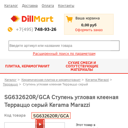
Каталог
Доставка
Оплата
Контакты
Ваша корзина
0,00 руб
+7(495)
748-93-26
Оформить заказ
Расширенный поиск по параметрам
СУХИЕ СМЕСИ И
ПЛИТКА, КЕРАМОГРАНИТ
СОПУТСТВУЮЩИЕ
МАТЕРИАЛЫ
Каталог
>
Керамическая плитка и керамогранит
>
Kerama Marazzi
>
Терраццо
>
Ступень угловая клееная Терраццо серый
SG632620R/GCA Ступень угловая клееная
Терраццо серый Kerama Marazzi
Код товара
SG632620R/GCA
Этот товар в