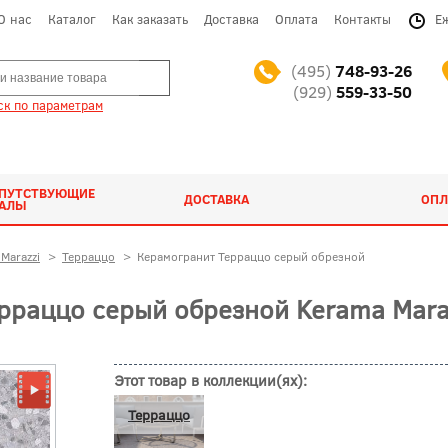
О нас
Каталог
Как заказать
Доставка
Оплата
Контакты
Е
(495)
748-93-26
(929)
559-33-50
к по параметрам
ОПУТСТВУЮЩИЕ
ДОСТАВКА
ОПЛ
ИАЛЫ
Marazzi
>
Терраццо
>
Керамогранит Терраццо серый обрезной
рраццо серый обрезной Kerama Mara
Этот товар в коллекции(ях):
Терраццо