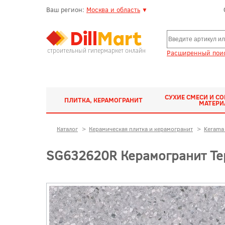
Ваш регион:
Москва и область
▼
строительный гипермаркет онлайн
Расширенный поис
СУХИЕ СМЕСИ И С
ПЛИТКА, КЕРАМОГРАНИТ
МАТЕР
Каталог
>
Керамическая плитка и керамогранит
>
Kerama 
SG632620R Керамогранит Те