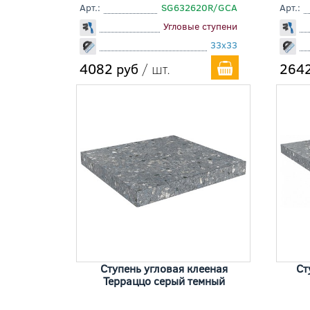
Арт.:
SG632620R/GCA
Арт.:
Угловые ступени
33x33
4082 руб
/ шт.
2642
Ступень угловая клееная
Ст
Терраццо серый темный