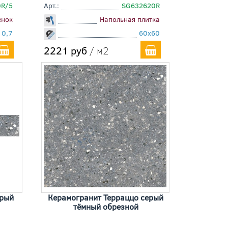
0R/5
Арт.:
SG632620R
енок
Напольная плитка
10,7
60x60
2221 руб
/ м2
ерый
Керамогранит Терраццо серый
тёмный обрезной