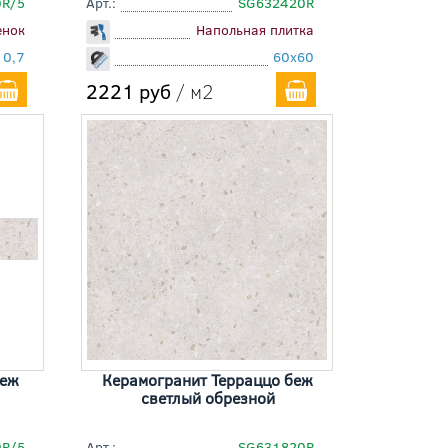
0R/5
Арт.:
SG632420R
енок
Напольная плитка
10,7
60x60
2221 руб
/ м2
беж
Керамогранит Терраццо беж
светлый обрезной
0R/5
Арт.:
SG631820R