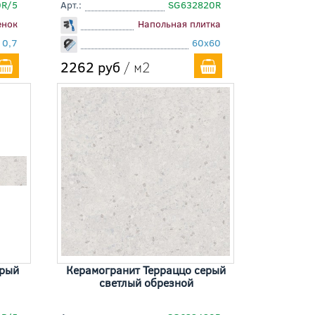
0R/5
Арт.:
SG632820R
енок
Напольная плитка
10,7
60x60
2262 руб
/ м2
ерый
Керамогранит Терраццо серый
светлый обрезной