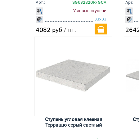
Арт.:
SG632820R/GCA
Арт.:
Угловые ступени
33x33
4082 руб
/ шт.
2642
Ступень угловая клееная
Ст
Терраццо серый светлый