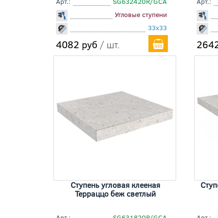
Арт.:
SG632420R/GCA
Арт.:
Угловые ступени
33x33
4082 руб
/ шт.
2642
Ступень угловая клееная
Ступ
Терраццо беж светлый
Арт.:
SG631820R/GCA
Арт.: