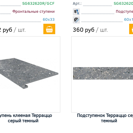
SG632620R/GCF
Арт.:
SG63262
Фронтальные ступени
Подступ
60x33
60x
 руб
/ шт.
360 руб
/ шт.
упень клееная Терраццо
Подступенок Терраццо с
серый темный
темный