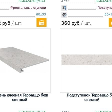
SG632420R/GCF
Арт.:
SG63242
Фронтальные ступени
Подступ
60x33
60x
 руб
/ шт.
360 руб
/ шт.
ень клееная Терраццо беж
Подступенок Терраццо 
светлый
светлый
SG631820R/GCF
Арт.:
SG63182