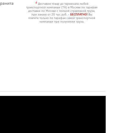
гранита
4
Доставим товар до терминала любой
транспортной компании (ТК) в Москве по тарифам
доставки по Москве с полной страховкой груза,
при заказе от 20 тыс.руб. -
БЕСПЛАТНО!
Вы
платите только по тарифам самой транспортной
компании при получении груза.