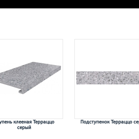
упень клееная Терраццо
Подступенок Терраццо с
серый