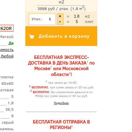
м2
2
3998 руб / упак. (1,8 м
)
*Цена указана с учетом НДС
=
м2
Упак.:
=
плит
2620R
Marazzi
Да
оимость
Любой
БЕСПЛАТНАЯ ЭКСПРЕСС-
1
ДОСТАВКА В ДЕНЬ ЗАКАЗА
по
2
Москве
или Московской
3
области
!
 плитка
1
60x60
при заказе до 14-00.
2
БЕСПЛАТНО
, при сумме заказа от 20 тыс.руб.
атовая
3
БЕСПЛАТНО
, без ограничения дальности от
5
МКАД при сумме заказа от 30 тыс.руб.
1,8
Подробнее
36,5
9
БЕСПЛАТНАЯ ОТПРАВКА В
серый
4
РЕГИОНЫ
камень