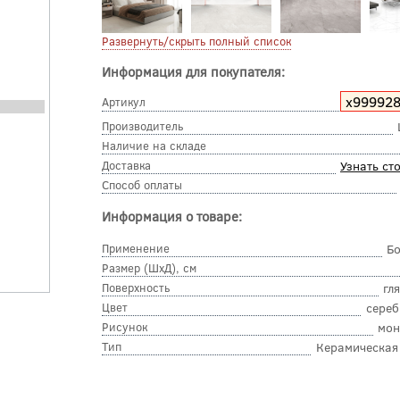
Развернуть/скрыть полный список
Информация для покупателя:
х99992
Артикул
Производитель
Наличие на складе
Доставка
Узнать ст
Способ оплаты
Информация о товаре:
Применение
Б
Размер (ШхД), см
Поверхность
гл
Цвет
сере
Рисунок
мон
Тип
Керамическая