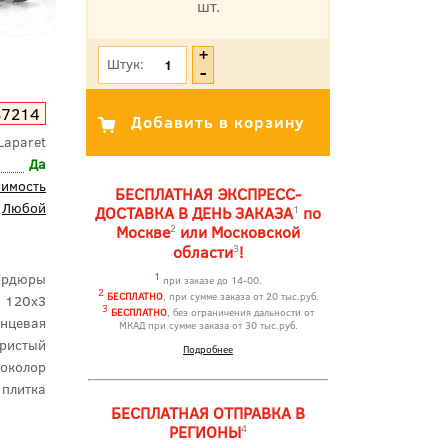
шт.
*Цена указана с учетом НДС
Штук:
87214
Laparet
Да
оимость
БЕСПЛАТНАЯ ЭКСПРЕСС-
Любой
1
ДОСТАВКА В ДЕНЬ ЗАКАЗА
по
2
Москве
или Московской
3
области
!
ордюры
1
при заказе до 14-00.
2
БЕСПЛАТНО
, при сумме заказа от 20 тыс.руб.
120x3
3
БЕСПЛАТНО
, без ограничения дальности от
янцевая
МКАД при сумме заказа от 30 тыс.руб.
бристый
Подробнее
околор
 плитка
БЕСПЛАТНАЯ ОТПРАВКА В
4
РЕГИОНЫ