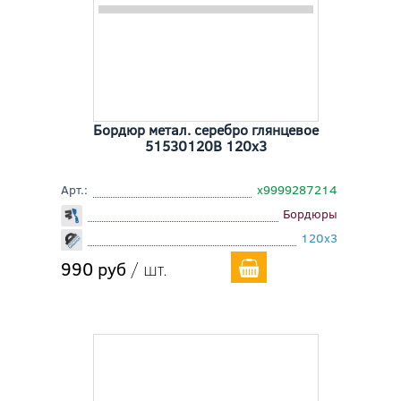
Бордюр метал. серебро глянцевое
51530120B 120x3
Арт.:
х9999287214
Бордюры
120x3
990 руб
/ шт.