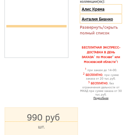
коллекции(ях):
Алис Крема
Анталия Бианко
Развернуть/скрыть
полный список
БЕСПЛАТНАЯ ЭКСПРЕСС-
ДОСТАВКА В ДЕНЬ
1
2
ЗАКАЗА
по Москве
или
3
Московской области
!
1
при заказе до 14-00.
2
БЕСПЛАТНО
, при сумме
заказа от 20 тыс.руб.
3
БЕСПЛАТНО
, без
ограничения дальности от
МКАД при сумме заказа от 30
тыс.руб.
Подробнее
990 руб
шт.
*Цена указана с учетом НДС