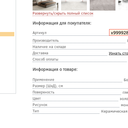
Развернуть/скрыть полный список
Информация для покупателя:
х99992
Артикул
Производитель
Наличие на складе
Доставка
Узнать ст
Способ оплаты
Информация о товаре:
Применение
Б
Размер (ШхД), см
Поверхность
гл
Цвет
зол
Рисунок
мон
Тип
Керамическая