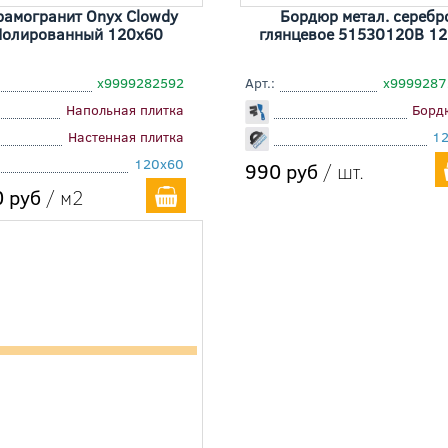
рамогранит Onyx Clowdy
Бордюр метал. серебр
Полированный 120x60
глянцевое 51530120B 1
х9999282592
Арт.:
х999928
Напольная плитка
Борд
Настенная плитка
1
120x60
990 руб
/ шт.
 руб
/ м2