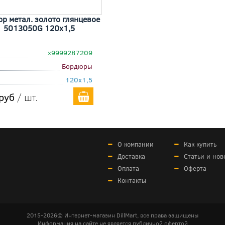
р метал. золото глянцевое
5013050G 120x1,5
х9999287209
Бордюры
120x1,5
руб
/ шт.
О компании
Как купить
Доставка
Статьи и нов
Оплата
Оферта
Контакты
2015-2026© Интернет-магазин DillMart, все права защищены
Информация на сайте не является публичной офертой