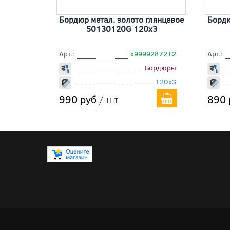
Бордюр метал. золото глянцевое
Бордю
50130120G 120x3
Арт.:
х9999287212
Арт.:
Бордюры
120x3
990 руб
/ шт.
890 