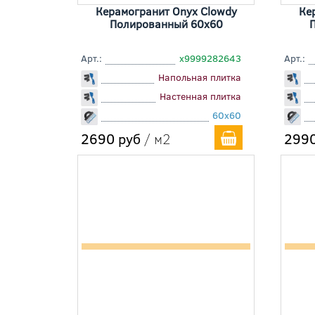
Керамогранит Onyx Clowdy
Ке
Полированный 60x60
Арт.:
х9999282643
Арт.:
Напольная плитка
Настенная плитка
60x60
2690 руб
/ м2
2990