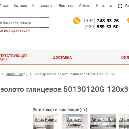
О нас
Каталог
Как заказать
Доставка
Оплата
Контакты
Е
(495)
748-93-26
(929)
559-33-50
к по параметрам
ОПУТСТВУЮЩИЕ
ДОСТАВКА
ОПЛ
ИАЛЫ
>
Оникс Клауди
>
Бордюр метал. золото глянцевое 50130120G 120x3
золото глянцевое 50130120G 120x3 
Этот товар в коллекции(ях):
Алис Крема
Анталия
Анталия Грей
Atlan
Бианко