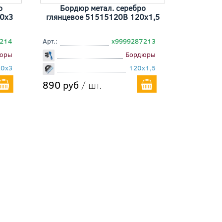
о
Бордюр метал. серебро
20x3
глянцевое 51515120B 120x1,5
7214
Арт.:
х9999287213
юры
Бордюры
20x3
120x1,5
890 руб
/ шт.