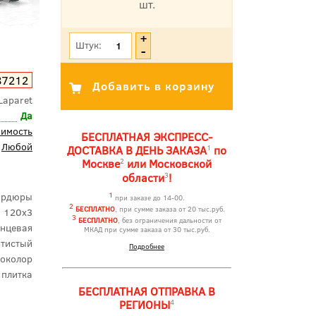
шт.
*Цена указана с учетом НДС
Штук:
87212
Laparet
Да
оимость
БЕСПЛАТНАЯ ЭКСПРЕСС-
Любой
1
ДОСТАВКА В ДЕНЬ ЗАКАЗА
по
2
Москве
или Московской
3
области
!
ордюры
1
при заказе до 14-00.
2
БЕСПЛАТНО
, при сумме заказа от 20 тыс.руб.
120x3
3
БЕСПЛАТНО
, без ограничения дальности от
янцевая
МКАД при сумме заказа от 30 тыс.руб.
отистый
Подробнее
околор
 плитка
БЕСПЛАТНАЯ ОТПРАВКА В
4
РЕГИОНЫ