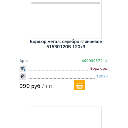
Бордюр метал. серебро глянцевое
51530120B 120x3
Арт.:
х9999287214
Бордюры
120x3
990 руб
/ шт.