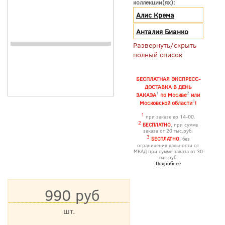
коллекции(ях):
Алис Крема
Анталия Бианко
Развернуть/скрыть
полный список
БЕСПЛАТНАЯ ЭКСПРЕСС-
ДОСТАВКА В ДЕНЬ
1
2
ЗАКАЗА
по Москве
или
3
Московской области
!
1
при заказе до 14-00.
2
БЕСПЛАТНО
, при сумме
заказа от 20 тыс.руб.
3
БЕСПЛАТНО
, без
ограничения дальности от
МКАД при сумме заказа от 30
тыс.руб.
Подробнее
990 руб
шт.
*Цена указана с учетом НДС