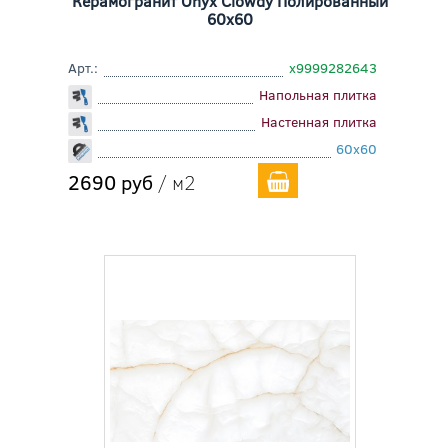
Керамогранит Onyx Clowdy Полированный
60x60
Арт.:
х9999282643
Напольная плитка
Настенная плитка
60x60
2690 руб
/ м2